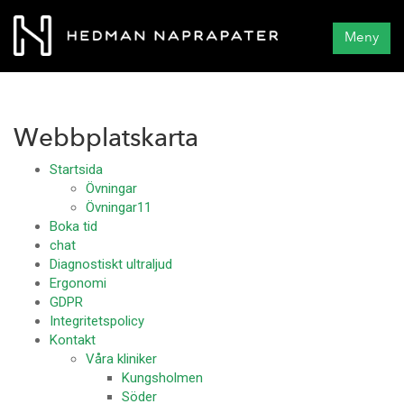
Meny
Webbplatskarta
Startsida
Övningar
Övningar11
Boka tid
chat
Diagnostiskt ultraljud
Ergonomi
GDPR
Integritetspolicy
Kontakt
Våra kliniker
Kungsholmen
Söder