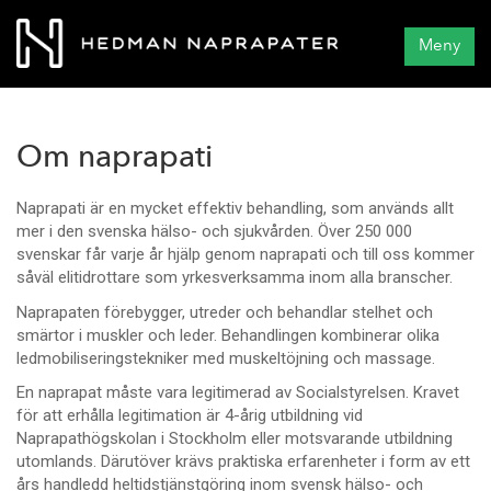
Meny
Om naprapati
Naprapati är en mycket effektiv behandling, som används allt
mer i den svenska hälso- och sjukvården. Över 250 000
svenskar får varje år hjälp genom naprapati och till oss kommer
såväl elitidrottare som yrkesverksamma inom alla branscher.
Naprapaten förebygger, utreder och behandlar stelhet och
smärtor i muskler och leder. Behandlingen kombinerar olika
ledmobiliseringstekniker med muskeltöjning och massage.
En naprapat måste vara legitimerad av Socialstyrelsen. Kravet
för att erhålla legitimation är 4-årig utbildning vid
Naprapathögskolan i Stockholm eller motsvarande utbildning
utomlands. Därutöver krävs praktiska erfarenheter i form av ett
års handledd heltidstjänstgöring inom svensk hälso- och