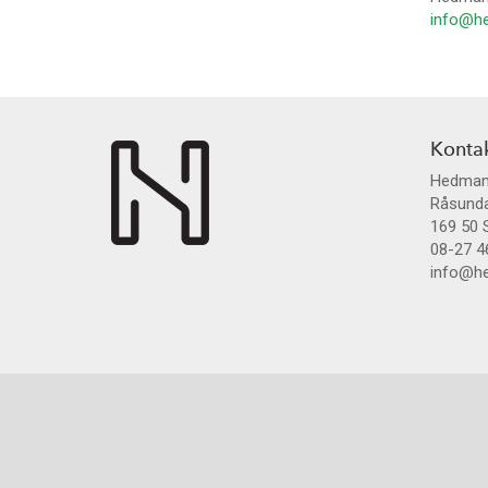
info@he
Konta
Hedman
Råsund
169 50
08-27 4
info@he