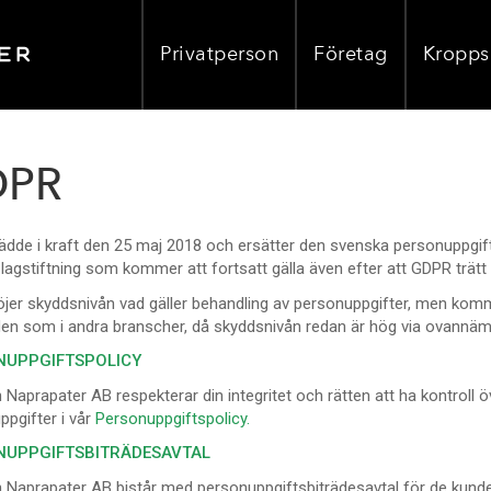
Privatperson
Företag
Kropps
DPR
ädde i kraft den 25 maj 2018 och ersätter den svenska personuppgift
 lagstiftning som kommer att fortsatt gälla även efter att GDPR trätt i
jer skyddsnivån vad gäller behandling av personuppgifter, men komme
den som i andra branscher, då skyddsnivån redan är hög via ovannäm
NUPPGIFTSPOLICY
aprapater AB respekterar din integritet och rätten att ha kontroll ö
pgifter i vår
Personuppgiftspolicy.
NUPPGIFTSBITRÄDESAVTAL
Naprapater AB bistår med personuppgiftsbiträdesavtal för de kunder