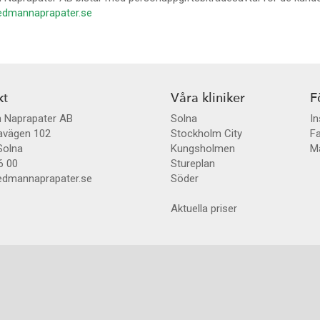
dmannaprapater.se
kt
Våra kliniker
F
 Naprapater AB
Solna
I
avägen 102
Stockholm City
F
Solna
Kungsholmen
Ma
6 00
Stureplan
dmannaprapater.se
Söder
Aktuella priser