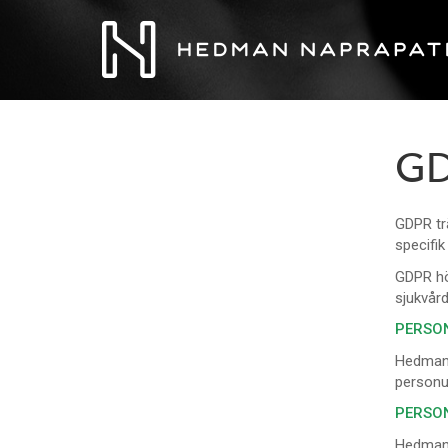
G
GDPR tr
specifik
GDPR hö
sjukvår
PERSO
Hedman N
personup
PERSO
Hedman 