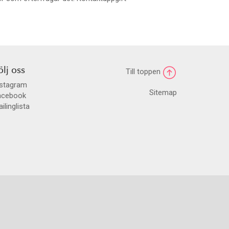
ölj oss
Till toppen
nstagram
Sitemap
acebook
ilinglista