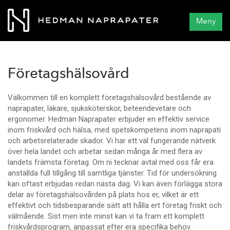
Meny
Företagshälsovård
Välkommen till en komplett företagshälsovård bestående av
naprapater, läkare, sjuksköterskor, beteendevetare och
ergonomer. Hedman Naprapater erbjuder en effektiv service
inom friskvård och hälsa, med spetskompetens inom naprapati
och arbetsrelaterade skador. Vi har ett väl fungerande nätverk
över hela landet och arbetar sedan många år med flera av
landets främsta företag. Om ni tecknar avtal med oss får era
anställda full tillgång till samtliga tjänster. Tid för undersökning
kan oftast erbjudas redan nästa dag. Vi kan även förlägga stora
delar av företagshälsovården på plats hos er, vilket är ett
effektivt och tidsbesparande sätt att hålla ert företag friskt och
välmående. Sist men inte minst kan vi ta fram ett komplett
friskvårdsprogram, anpassat efter era specifika behov.