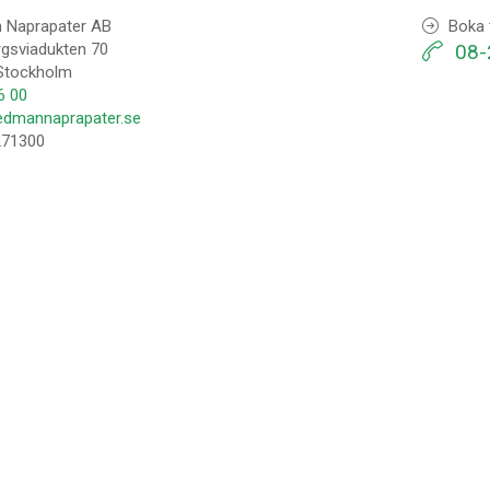
 Naprapater AB
Boka t
rgsviadukten 70
08-
Stockholm
6 00
dmannaprapater.se
271300