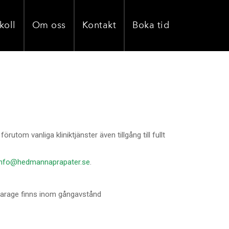
koll
Om oss
Kontakt
Boka tid
utom vanliga kliniktjänster även tillgång till fullt
info@hedmannaprapater.se
.
gsgarage finns inom gångavstånd