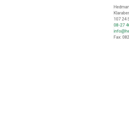
Hedman
Klarabe
107 24
08-27 4
info@he
Fax:
08