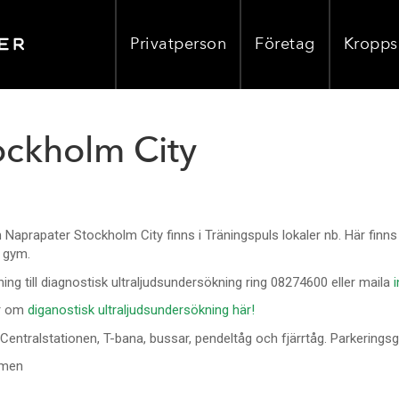
Privatperson
Företag
Kropps
ockholm City
aprapater Stockholm City finns i Träningspuls lokaler nb. Här finns för
t gym.
ing till diagnostisk ultraljudsundersökning ring 08274600 eller maila
r om
diganostisk ultraljudsundersökning här!
l Centralstationen, T-bana, bussar, pendeltåg och fjärrtåg. Parkerin
men