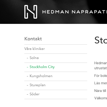
St
Kontakt
Våra kliniker
Solna
Hedman N
Stockholm City
utrusta
För bokn
Kungsholmen
Läs me
Stureplan
Nära til
Söder
Välkom