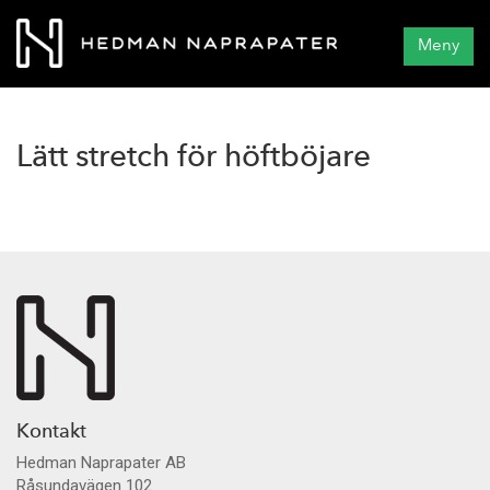
Meny
Lätt stretch för höftböjare
Kontakt
Hedman Naprapater AB
Råsundavägen 102