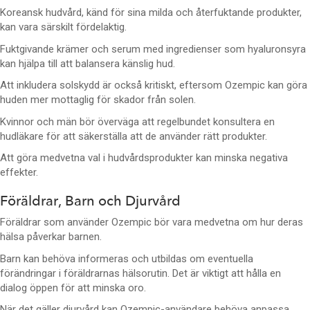
Koreansk hudvård, känd för sina milda och återfuktande produkter,
kan vara särskilt fördelaktig.
Fuktgivande krämer och serum med ingredienser som hyaluronsyra
kan hjälpa till att balansera känslig hud.
Att inkludera solskydd är också kritiskt, eftersom Ozempic kan göra
huden mer mottaglig för skador från solen.
Kvinnor och män bör överväga att regelbundet konsultera en
hudläkare för att säkerställa att de använder rätt produkter.
Att göra medvetna val i hudvårdsprodukter kan minska negativa
effekter.
Föräldrar, Barn och Djurvård
Föräldrar som använder Ozempic bör vara medvetna om hur deras
hälsa påverkar barnen.
Barn kan behöva informeras och utbildas om eventuella
förändringar i föräldrarnas hälsorutin. Det är viktigt att hålla en
dialog öppen för att minska oro.
När det gäller djurvård kan Ozempic-användare behöva anpassa