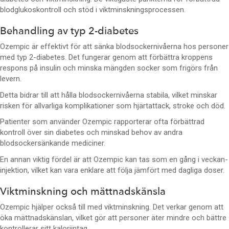
blodglukoskontroll och stöd i viktminskningsprocessen.
Behandling av typ 2-diabetes
Ozempic är effektivt för att sänka blodsockernivåerna hos personer
med typ 2-diabetes. Det fungerar genom att förbättra kroppens
respons på insulin och minska mängden socker som frigörs från
levern.
Detta bidrar till att hålla blodsockernivåerna stabila, vilket minskar
risken för allvarliga komplikationer som hjärtattack, stroke och död.
Patienter som använder Ozempic rapporterar ofta förbättrad
kontroll över sin diabetes och minskad behov av andra
blodsockersänkande mediciner.
En annan viktig fördel är att Ozempic kan tas som en gång i veckan-
injektion, vilket kan vara enklare att följa jämfört med dagliga doser.
Viktminskning och mättnadskänsla
Ozempic hjälper också till med viktminskning. Det verkar genom att
öka mättnadskänslan, vilket gör att personer äter mindre och bättre
kontrollerar sitt kaloriintag.