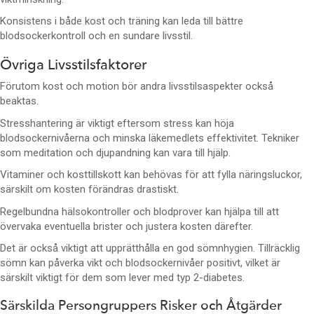
Konsistens i både kost och träning kan leda till bättre
blodsockerkontroll och en sundare livsstil.
Övriga Livsstilsfaktorer
Förutom kost och motion bör andra livsstilsaspekter också
beaktas.
Stresshantering är viktigt eftersom stress kan höja
blodsockernivåerna och minska läkemedlets effektivitet. Tekniker
som meditation och djupandning kan vara till hjälp.
Vitaminer och kosttillskott kan behövas för att fylla näringsluckor,
särskilt om kosten förändras drastiskt.
Regelbundna hälsokontroller och blodprover kan hjälpa till att
övervaka eventuella brister och justera kosten därefter.
Det är också viktigt att upprätthålla en god sömnhygien. Tillräcklig
sömn kan påverka vikt och blodsockernivåer positivt, vilket är
särskilt viktigt för dem som lever med typ 2-diabetes.
Särskilda Persongruppers Risker och Åtgärder