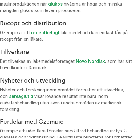
insulinproduktionen när
glukos
nivåerna är höga och minska
mängden glukos som levern producerar.
Recept och distribution
Ozempic är ett
receptbelagt
läkemedel och kan endast fås på
recept från en läkare.
Tillverkare
Det tillverkas av läkemedelsföretaget
Novo Nordisk
, som har sitt
huvudkontor i Danmark.
Nyheter och utveckling
Nyheter och forskning inom området fortsätter att utvecklas,
och
semaglutid
visar lovande resultat inte bara inom
diabetesbehandling utan även i andra områden av medicinsk
forskning.
Fördelar med Ozempic
Ozempic erbjuder flera fördelar, särskilt vid behandling av typ 2-
diabetes och viktminskning. De viktigaste punkterna rör förbättrad