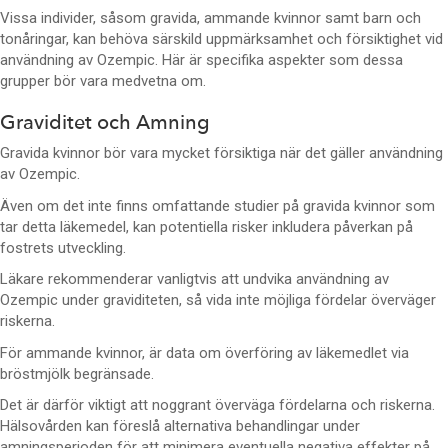
Vissa individer, såsom gravida, ammande kvinnor samt barn och
tonåringar, kan behöva särskild uppmärksamhet och försiktighet vid
användning av Ozempic. Här är specifika aspekter som dessa
grupper bör vara medvetna om.
Graviditet och Amning
Gravida kvinnor bör vara mycket försiktiga när det gäller användning
av Ozempic.
Även om det inte finns omfattande studier på gravida kvinnor som
tar detta läkemedel, kan potentiella risker inkludera påverkan på
fostrets utveckling.
Läkare rekommenderar vanligtvis att undvika användning av
Ozempic under graviditeten, så vida inte möjliga fördelar överväger
riskerna.
För ammande kvinnor, är data om överföring av läkemedlet via
bröstmjölk begränsade.
Det är därför viktigt att noggrant överväga fördelarna och riskerna.
Hälsovården kan föreslå alternativa behandlingar under
amningsperioden för att minimera eventuella negativa effekter på