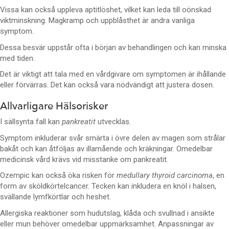
Vissa kan också uppleva aptitlöshet, vilket kan leda till oönskad
viktminskning. Magkramp och uppblåsthet är andra vanliga
symptom.
Dessa besvär uppstår ofta i början av behandlingen och kan minska
med tiden.
Det är viktigt att tala med en vårdgivare om symptomen är ihållande
eller förvärras. Det kan också vara nödvändigt att justera dosen.
Allvarligare Hälsorisker
I sällsynta fall kan
pankreatit
utvecklas.
Symptom inkluderar svår smärta i övre delen av magen som strålar
bakåt och kan åtföljas av illamående och kräkningar. Omedelbar
medicinsk vård krävs vid misstanke om pankreatit.
Ozempic kan också öka risken för
medullary thyroid carcinoma
, en
form av sköldkörtelcancer. Tecken kan inkludera en knöl i halsen,
svällande lymfkörtlar och heshet.
Allergiska reaktioner som hudutslag, klåda och svullnad i ansikte
eller mun behöver omedelbar uppmärksamhet. Anpassningar av