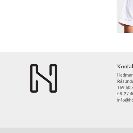
Konta
Hedman
Råsund
169 50
08-27 4
info@he