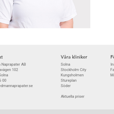
kt
Våra kliniker
F
 Naprapater AB
Solna
I
avägen 102
Stockholm City
F
Solna
Kungsholmen
Ma
6 00
Stureplan
dmannaprapater.se
Söder
Aktuella priser