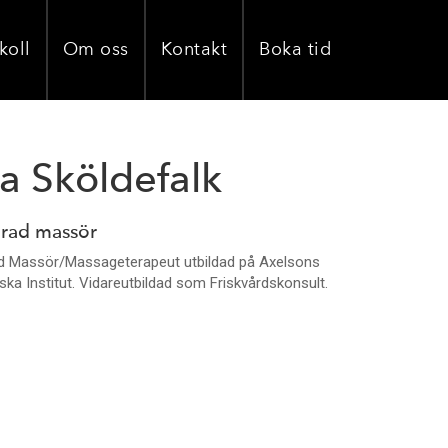
koll
Om oss
Kontakt
Boka tid
la Sköldefalk
erad massör
ad Massör/Massageterapeut utbildad på Axelsons
ka Institut. Vidareutbildad som Friskvårdskonsult.