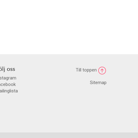
ölj oss
Till toppen
nstagram
Sitemap
acebook
ilinglista