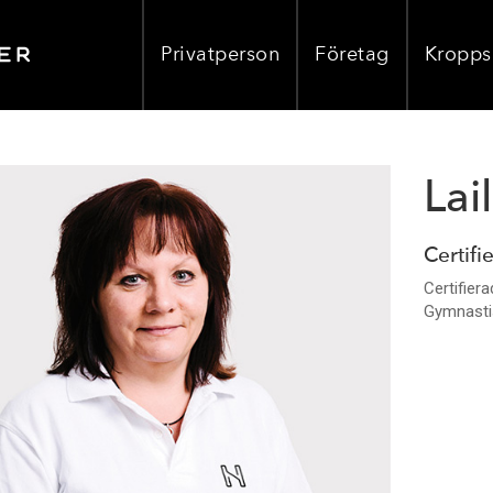
Privatperson
Företag
Kropps
Lai
Certifi
Certifier
Gymnastis