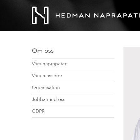
Om oss
Våra naprapater
Våra massörer
Organisation
Jobba med oss
GDPR