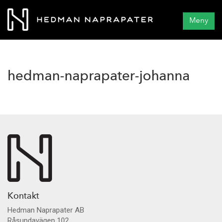
Meny
hedman-naprapater-johanna
Kontakt
Hedman Naprapater AB
Råsundavägen 102