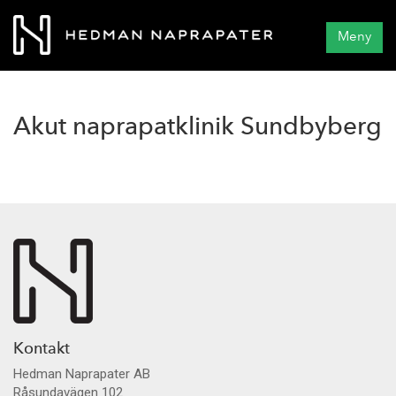
Meny
Akut naprapatklinik Sundbyberg
Kontakt
Hedman Naprapater AB
Råsundavägen 102